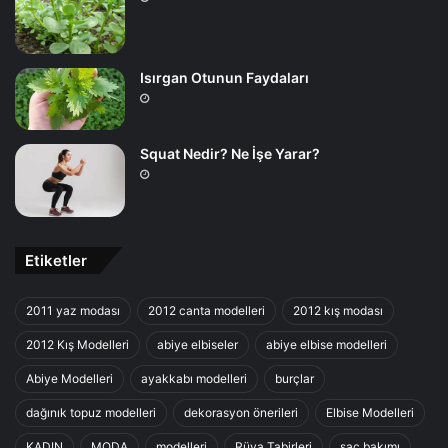
Isırgan Otunun Faydaları
Squat Nedir? Ne İşe Yarar?
Etiketler
2011 yaz modası
2012 canta modelleri
2012 kış modası
2012 Kış Modelleri
abiye elbiseler
abiye elbise modelleri
Abiye Modelleri
ayakkabı modelleri
burçlar
dağınık topuz modelleri
dekorasyon önerileri
Elbise Modelleri
KADIN
MODA
modelleri
Rüya Tabirleri
saç bakımı