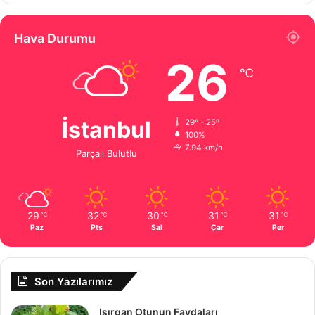
Hava Durumu
26
℃
İstanbul
29º - 25º
100%
7.94 km/h
Parçalı Bulutlu
29
32
30
31
31
℃
℃
℃
℃
℃
Paz
Pts
Sal
Çar
Per
Son Yazılarımız
Isırgan Otunun Faydaları