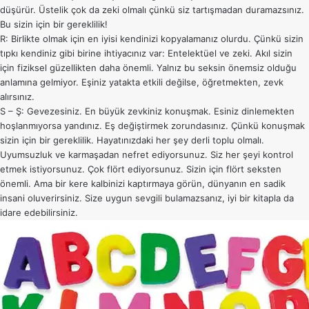
düşürür. Üstelik çok da zeki olmalı çünkü siz tartışmadan duramazsınız.
Bu sizin için bir gereklilik!
R: Birlikte olmak için en iyisi kendinizi kopyalamanız olurdu. Çünkü sizin
tıpkı kendiniz gibi birine ihtiyacınız var: Entelektüel ve zeki. Akıl sizin
için fiziksel güzellikten daha önemli. Yalnız bu seksin önemsiz olduğu
anlamına gelmiyor. Eşiniz yatakta etkili değilse, öğretmekten, zevk
alırsınız.
S – Ş: Gevezesiniz. En büyük zevkiniz konuşmak. Esiniz dinlemekten
hoşlanmıyorsa yandınız. Eş değiştirmek zorundasınız. Çünkü konuşmak
sizin için bir gereklilik. Hayatınızdaki her şey derli toplu olmalı.
Uyumsuzluk ve karmaşadan nefret ediyorsunuz. Siz her şeyi kontrol
etmek istiyorsunuz. Çok flört ediyorsunuz. Sizin için flört seksten
önemli. Ama bir kere kalbinizi kaptırmaya görün, dünyanın en sadik
insani oluverirsiniz. Size uygun sevgili bulamazsanız, iyi bir kitapla da
idare edebilirsiniz.