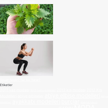
Semiz Otunun Faydaları
Isırgan Otunun Faydaları
Squat Nedir? Ne İşe Yarar?
Etiketler
2011 yaz modası
2012 kış modası
2012 Kış
2012 canta modelleri
abiye elbise modelleri
Modelleri
abiye elbiseler
Abiye
ayakkabı modelleri
burçlar
Modelleri
dağınık topuz
MODA