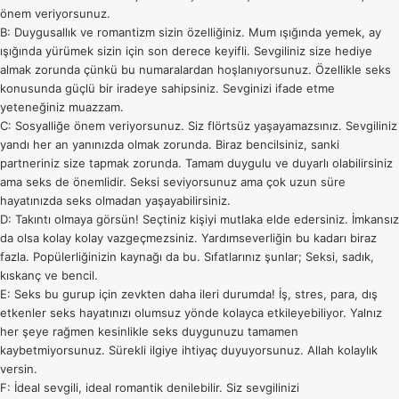
önem veriyorsunuz.
B: Duygusallık ve romantizm sizin özelliğiniz. Mum ışığında yemek, ay
ışığında yürümek sizin için son derece keyifli. Sevgiliniz size hediye
almak zorunda çünkü bu numaralardan hoşlanıyorsunuz. Özellikle seks
konusunda güçlü bir iradeye sahipsiniz. Sevginizi ifade etme
yeteneğiniz muazzam.
C: Sosyalliğe önem veriyorsunuz. Siz flörtsüz yaşayamazsınız. Sevgiliniz
yandı her an yanınızda olmak zorunda. Biraz bencilsiniz, sanki
partneriniz size tapmak zorunda. Tamam duygulu ve duyarlı olabilirsiniz
ama seks de önemlidir. Seksi seviyorsunuz ama çok uzun süre
hayatınızda seks olmadan yaşayabilirsiniz.
D: Takıntı olmaya görsün! Seçtiniz kişiyi mutlaka elde edersiniz. İmkansız
da olsa kolay kolay vazgeçmezsiniz. Yardımseverliğin bu kadarı biraz
fazla. Popülerliğinizin kaynağı da bu. Sıfatlarınız şunlar; Seksi, sadık,
kıskanç ve bencil.
E: Seks bu gurup için zevkten daha ileri durumda! İş, stres, para, dış
etkenler seks hayatınızı olumsuz yönde kolayca etkileyebiliyor. Yalnız
her şeye rağmen kesinlikle seks duygunuzu tamamen
kaybetmiyorsunuz. Sürekli ilgiye ihtiyaç duyuyorsunuz. Allah kolaylık
versin.
F: İdeal sevgili, ideal romantik denilebilir. Siz sevgilinizi