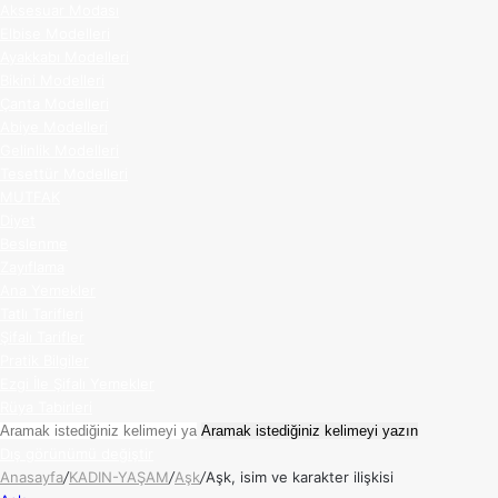
Aksesuar Modası
Elbise Modelleri
Ayakkabı Modelleri
Bikini Modelleri
Çanta Modelleri
Abiye Modelleri
Gelinlik Modelleri
Tesettür Modelleri
MUTFAK
Diyet
Beslenme
Zayıflama
Ana Yemekler
Tatlı Tarifleri
Şifalı Tarifler
Pratik Bilgiler
Ezgi İle Şifalı Yemekler
Rüya Tabirleri
Aramak istediğiniz kelimeyi yazın
Dış görünümü değiştir
Anasayfa
/
KADIN-YAŞAM
/
Aşk
/
Aşk, isim ve karakter ilişkisi