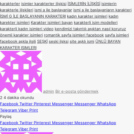
karakterler
isimler karakterler ilişkisi
İSİMLERİN İLİŞKİSİ
isimlerin
karakterle ilişkileri
ismi a ile başlayanlar
ismi a ile başlayanların karakteri
İSMİ G İLE BAŞLAYANIN KARAKTERI
kadın karakter isimleri
kadın
karekter isimleri
Karakter isimleri bayan
karakterli isim modelleri
karakterli kadın isimleri video
kendimizi takıntılı aşıktan nasıl koruruz
önemli karakter isimleri
romantik sayfa isimleri facebook
sayfa isimleri
facebook aşkla ilgili
SEŞKİ
seski ilşksi
site aşklı ismi
ÜNLÜ BAYAN
KARAKTER ISIMLERI
admin
Bir e-posta göndermek
2
4 dakika okundu
Facebook
Twitter
Pinterest
Messenger
Messenger
WhatsApp
Telegram
Viber
Print
Paylaş
Facebook
Twitter
Pinterest
Messenger
Messenger
WhatsApp
Telegram
Viber
Print