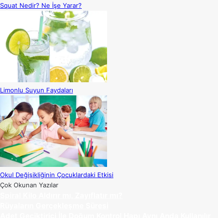
Squat Nedir? Ne İşe Yarar?
Limonlu Suyun Faydaları
Okul Değişikliğinin Çocuklardaki Etkisi
Çok Okunan Yazılar
Spiral Kilo Aldırır mı, Zayıflatır mı?
Rüyaların Gerçekleşme Süresi
Adet Geciktirici İle Doğum Kontrol Hapı Aynı Anda Kullanılır