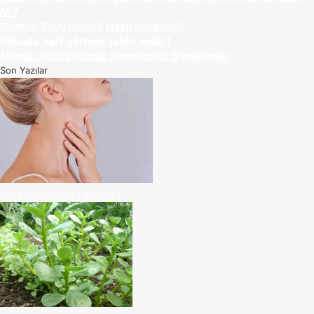
Mı?
Gümüş Suyu Nedir? Nasıl Kullanılır?
Rüyada harf görmek tabiri nedir?
Mantar Hastalığında Yenmemesi Gerekenler
Son Yazılar
Tiroit Sorunu Nasıl Anlaşılır?