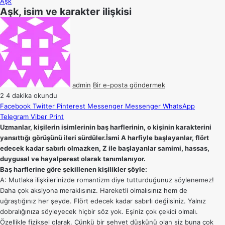
Aşk
Aşk, isim ve karakter ilişkisi
admin
Bir e-posta göndermek
2
4 dakika okundu
Facebook
Twitter
Pinterest
Messenger
Messenger
WhatsApp
Telegram
Viber
Print
Uzmanlar, kişilerin isimlerinin baş harflerinin, o kişinin karakterini
yansıttığı görüşünü ileri sürdüler.İsmi A harfiyle başlayanlar, flört
edecek kadar sabırlı olmazken, Z ile başlayanlar samimi, hassas,
duygusal ve hayalperest olarak tanımlanıyor.
Baş harflerine göre şekillenen kişilikler şöyle:
A: Mutlaka ilişkilerinizde romantizm diye tutturduğunuz söylenemez!
Daha çok aksiyona meraklısınız. Hareketli olmalısınız hem de
uğraştığınız her şeyde. Flört edecek kadar sabırlı değilsiniz. Yalnız
dobralığınıza söyleyecek hiçbir söz yok. Eşiniz çok çekici olmalı.
Özellikle fiziksel olarak. Çünkü bir şehvet düşkünü olan siz buna çok