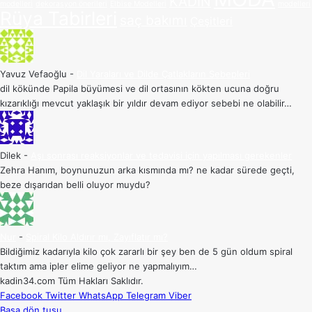
KADIN
modelleri
dekorasyon önerileri
Elbise Modelleri
modelleri
Rüya Tabirleri
saç bakımı
Çeşitleri
Yavuz Vefaoğlu
-
Dil Yaraları ve Dilde Çatlakların Sebepleri
dil kökünde Papila büyümesi ve dil ortasının kökten ucuna doğru
kızarıklığı mevcut yaklaşık bir yıldır devam ediyor sebebi ne olabilir…
Dilek
-
Aşı sonrası reaksiyonlar ve tedavisi için yapılması gerekenler
Zehra Hanım, boynunuzun arka kısmında mı? ne kadar sürede geçti,
beze dışarıdan belli oluyor muydu?
Nur
-
Spiral Kilo Aldırır mı, Zayıflatır mı?
Bildiğimiz kadarıyla kilo çok zararlı bir şey ben de 5 gün oldum spiral
taktım ama ipler elime geliyor ne yapmalıyım…
kadin34.com Tüm Hakları Saklıdır.
Facebook
Twitter
WhatsApp
Telegram
Viber
Başa dön tuşu