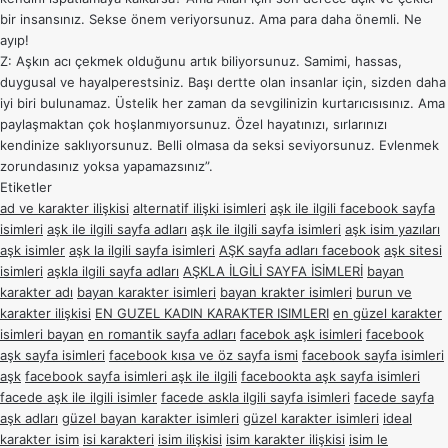
bir insansınız. Sekse önem veriyorsunuz. Ama para daha önemli. Ne
ayıp!
Z: Aşkın acı çekmek olduğunu artık biliyorsunuz. Samimi, hassas,
duygusal ve hayalperestsiniz. Başı dertte olan insanlar için, sizden daha
iyi biri bulunamaz. Üstelik her zaman da sevgilinizin kurtarıcısısınız. Ama
paylaşmaktan çok hoşlanmıyorsunuz. Özel hayatınızı, sırlarınızı
kendinize saklıyorsunuz. Belli olmasa da seksi seviyorsunuz. Evlenmek
zorundasınız yoksa yapamazsınız”.
Etiketler
ad ve karakter ilişkisi
alternatif ilişki isimleri
aşk ile ilgili facebook sayfa
isimleri
aşk ile ilgili sayfa adları
aşk ile ilgili sayfa isimleri
aşk isim yazıları
aşk isimler
aşk la ilgili sayfa isimleri
AŞK sayfa adları facebook
aşk sitesi
isimleri
aşkla ilgili sayfa adları
AŞKLA İLGİLİ SAYFA İSİMLERİ
bayan
karakter adı
bayan karakter isimleri
bayan krakter isimleri
burun ve
karakter ilişkisi
EN GUZEL KADIN KARAKTER ISIMLERI
en güzel karakter
isimleri bayan
en romantik sayfa adları
facebok aşk isimleri
facebook
aşk sayfa isimleri
facebook kısa ve öz sayfa ismi
facebook sayfa isimleri
aşk
facebook sayfa isimleri aşk ile ilgili
facebookta aşk sayfa isimleri
facede aşk ile ilgili isimler
facede askla ilgili sayfa isimleri
facede sayfa
aşk adları
güzel bayan karakter isimleri
güzel karakter isimleri
ideal
karakter isim
isi karakteri
isim ilişkisi
isim karakter ilişkisi
isim le