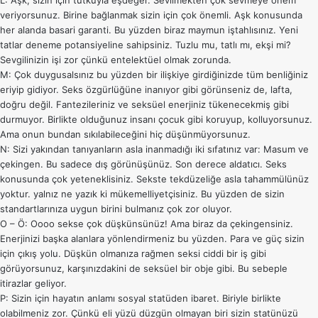
L: Aşk, sizin için tutkuyla eşdeğer. Sevilmekten çok sevmeye önem
veriyorsunuz. Birine bağlanmak sizin için çok önemli. Aşk konusunda
her alanda basari garanti. Bu yüzden biraz maymun iştahlısınız. Yeni
tatlar deneme potansiyeline sahipsiniz. Tuzlu mu, tatlı mı, ekşi mi?
Sevgilinizin işi zor çünkü entelektüel olmak zorunda.
M: Çok duygusalsınız bu yüzden bir ilişkiye girdiğinizde tüm benliğiniz
eriyip gidiyor. Seks özgürlüğüne inanıyor gibi görünseniz de, lafta,
doğru değil. Fantezileriniz ve seksüel enerjiniz tükenecekmiş gibi
durmuyor. Birlikte olduğunuz insanı çocuk gibi koruyup, kolluyorsunuz.
Ama onun bundan sıkılabileceğini hiç düşünmüyorsunuz.
N: Sizi yakından tanıyanların asla inanmadığı iki sıfatınız var: Masum ve
çekingen. Bu sadece dış görünüşünüz. Son derece aldatıcı. Seks
konusunda çok yeteneklisiniz. Sekste tekdüzeliğe asla tahammülünüz
yoktur. yalnız ne yazık ki mükemelliyetçisiniz. Bu yüzden de sizin
standartlarınıza uygun birini bulmanız çok zor oluyor.
O – Ö: Oooo sekse çok düşkünsünüz! Ama biraz da çekingensiniz.
Enerjinizi başka alanlara yönlendirmeniz bu yüzden. Para ve güç sizin
için çıkış yolu. Düşkün olmanıza rağmen seksi ciddi bir iş gibi
görüyorsunuz, karşınızdakini de seksüel bir obje gibi. Bu sebeple
itirazlar geliyor.
P: Sizin için hayatın anlamı sosyal statüden ibaret. Biriyle birlikte
olabilmeniz zor. Çünkü eli yüzü düzgün olmayan biri sizin statünüzü