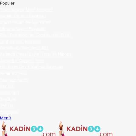
Popüler
Tiroit Sorunu Nasıl Anlaşılır?
Isırgan Otunun Faydaları
Squat Nedir? Ne İşe Yarar?
Limonlu Suyun Faydaları
Okul Değişikliğinin Çocuklardaki Etkisi
Lenf Kanseri Belirtileri
Gebelikte Ciğer Yenir Mi?
Kadında Cinsel Beyin Hazzı Ve Hipnoz
Sonbahar Çorbası Tarifi
Hindistan Cevizi Yağının Faydaları
Kenar Bölmesi
Rastgele İçerik
Kayıt Ol
Instagram
YouTube
Twitter
Facebook
Menü