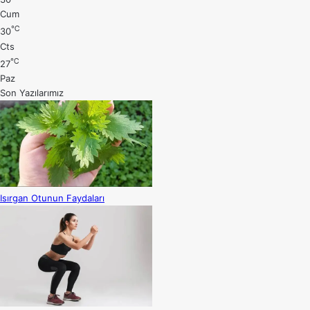
Cum
℃
30
Cts
℃
27
Paz
Son Yazılarımız
Isırgan Otunun Faydaları