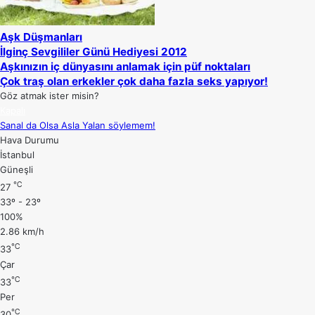
Aşk Düşmanları
İlginç Sevgililer Günü Hediyesi 2012
Aşkınızın iç dünyasını anlamak için püf noktaları
Çok traş olan erkekler çok daha fazla seks yapıyor!
Göz atmak ister misin?
Kapalı
Sanal da Olsa Asla Yalan söylemem!
Hava Durumu
İstanbul
Güneşli
℃
27
33º - 23º
100%
2.86 km/h
℃
33
Çar
℃
33
Per
℃
30