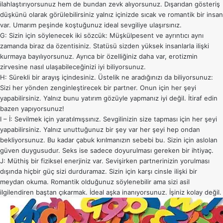
ilahlaştırıyorsunuz hem de bundan zevk alıyorsunuz. Dışarıdan gösteriş
düşkünü olarak görülebilirsiniz yalnız içinizde sıcak ve romantik bir insan
var. Umarım peşinde koştuğunuz ideal sevgiliye ulaşırsınız.
G: Sizin için söylenecek iki sözcük: Müşkülpesent ve ayrıntıcı aynı
zamanda biraz da özentisiniz. Statüsü sizden yüksek insanlarla ilişki
kurmaya bayılıyorsunuz. Ayrıca bir özelliğiniz daha var, erotizmin
zirvesine nasıl ulaşabileceğinizi iyi biliyorsunuz.
H: Sürekli bir arayış içindesiniz. Üstelik ne aradığınızı da biliyorsunuz:
Sizi her yönden zenginleştirecek bir partner. Onun için her şeyi
yapabilirsiniz. Yalnız bunu yatırım gözüyle yapmanız iyi değil. İtiraf edin
bazen yapıyorsunuz!
I – İ: Sevilmek için yaratılmışsınız. Sevgilinizin size tapması için her şeyi
yapabilirsiniz. Yalnız unuttuğunuz bir şey var her şeyi hep ondan
bekliyorsunuz. Bu kadar çabuk kırılmanızın sebebi bu. Sizin için aslolan
güven duygusudur. Seks ise sadece doyurulması gereken bir ihtiyaç.
J: Müthiş bir fiziksel enerjiniz var. Sevişirken partnerinizin yorulması
dışında hiçbir güç sizi durduramaz. Sizin için karşı cinsle ilişki bir
meydan okuma. Romantik olduğunuz söylenebilir ama sizi asil
ilgilendiren baştan çıkarmak. İdeal aşka inanıyorsunuz. İşiniz kolay değil.