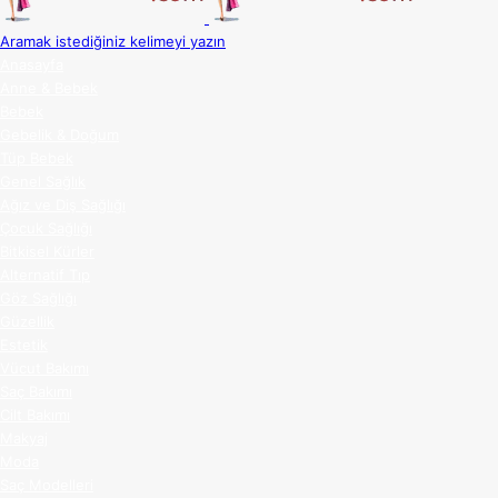
Aramak istediğiniz kelimeyi yazın
Anasayfa
Anne & Bebek
Bebek
Gebelik & Doğum
Tüp Bebek
Genel Sağlık
Ağız ve Diş Sağlığı
Çocuk Sağlığı
Bitkisel Kürler
Alternatif Tıp
Göz Sağlığı
Güzellik
Estetik
Vücut Bakımı
Saç Bakımı
Cilt Bakımı
Makyaj
Moda
Saç Modelleri