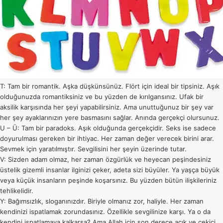
T: Tam bir romantik. Aşka düşkünsünüz. Flört için ideal bir tipsiniz. Aşık
olduğunuzda romantiksiniz ve bu yüzden de kırılgansınız. Ufak bir
aksilik karşısında her şeyi yapabilirsiniz. Ama unuttuğunuz bir şey var
her şey ayaklarınızın yere basmasını sağlar. Anında gerçekçi olursunuz.
U – Ü: Tam bir paradoks. Aşık olduğunda gerçekçidir. Seks ise sadece
doyurulması gereken bir ihtiyac. Her zaman değer verecek birini arar.
Sevmek için yaratılmıştır. Sevgilisini her şeyin üzerinde tutar.
V: Sizden adam olmaz, her zaman özgürlük ve heyecan peşindesiniz
üstelik gizemli insanlar ilginizi çeker, adeta sizi büyüler. Ya yaşça büyük
veya küçük insanların peşinde koşarsınız. Bu yüzden bütün ilişkileriniz
tehlikelidir.
Y: Bağımsızlık, sloganınızdır. Biriyle olmanız zor, haliyle. Her zaman
kendinizi ispatlamak zorundasınız. Özellikle sevgilinize karşı. Ya o da
kendini ispatlamaya kalkarsa? Ama Allah için son derece açık ve çekici