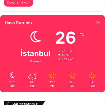
Devamını Oku »
Hava Durumu
26
℃
İstanbul
27º - 25º
100%
3.22 km/h
Güneşli
27
30
32
30
31
℃
℃
℃
℃
℃
Cts
Paz
Pts
Sal
Çar
Son Yazılarımız