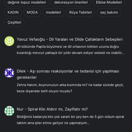
dağınık topuz modelleri
dekorasyon önerileri
Elbise Modelleri
KADIN
MODA
modelleri
Rüya Tabirleri
saç bakımı
Çeşitleri
Yavuz Vefaoğlu
-
Dil Yaraları ve Dilde Çatlakların Sebepleri
dil kökünde Papila büyümesi ve dil ortasının kökten ucuna doğru
kızarıklığı mevcut yaklaşık bir yıldır devam ediyor sebebi ne olabilir…
Dilek
-
Aşı sonrası reaksiyonlar ve tedavisi için yapılması
gerekenler
Zehra Hanım, boynunuzun arka kısmında mı? ne kadar sürede geçti,
beze dışarıdan belli oluyor muydu?
Nur
-
Spiral Kilo Aldırır mı, Zayıflatır mı?
Bildiğimiz kadarıyla kilo çok zararlı bir şey ben de 5 gün oldum spiral
taktım ama ipler elime geliyor ne yapmalıyım…