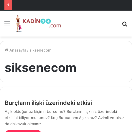
Menü
A
is
ke
ya
Anasayfa
/
siksenecom
siksenecom
Burçların ilişki üzerindeki etkisi
Aşık olduğunuz kişinin burcu ne? Burçların ilişkiniz üzerindeki
etkisini biliyor musunuz? Koç Burcunamı Aşıksınız? Azimli ve biraz
da dalkavuk olmanız…