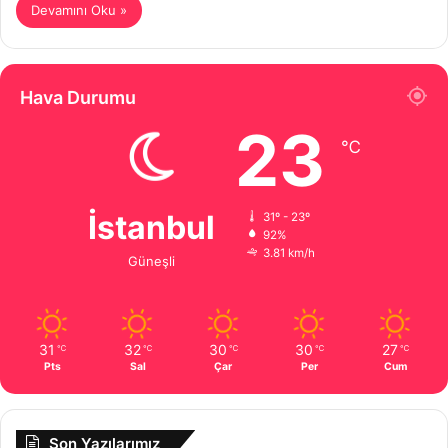
Devamını Oku »
Hava Durumu
23
℃
İstanbul
31º - 23º
92%
3.81 km/h
Güneşli
31
32
30
30
27
℃
℃
℃
℃
℃
Pts
Sal
Çar
Per
Cum
Son Yazılarımız