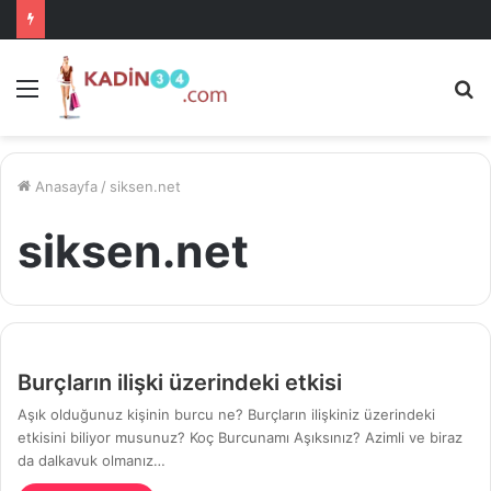
Menü
A
is
ke
ya
Anasayfa
/
siksen.net
siksen.net
Burçların ilişki üzerindeki etkisi
Aşık olduğunuz kişinin burcu ne? Burçların ilişkiniz üzerindeki
etkisini biliyor musunuz? Koç Burcunamı Aşıksınız? Azimli ve biraz
da dalkavuk olmanız…