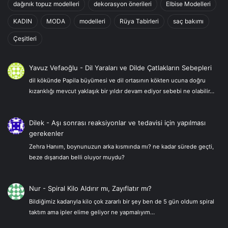
dağınık topuz modelleri
dekorasyon önerileri
Elbise Modelleri
KADIN
MODA
modelleri
Rüya Tabirleri
saç bakımı
Çeşitleri
Yavuz Vefaoğlu
-
Dil Yaraları ve Dilde Çatlakların Sebepleri
dil kökünde Papila büyümesi ve dil ortasının kökten ucuna doğru
kızarıklığı mevcut yaklaşık bir yıldır devam ediyor sebebi ne olabilir…
Dilek
-
Aşı sonrası reaksiyonlar ve tedavisi için yapılması
gerekenler
Zehra Hanım, boynunuzun arka kısmında mı? ne kadar sürede geçti,
beze dışarıdan belli oluyor muydu?
Nur
-
Spiral Kilo Aldırır mı, Zayıflatır mı?
Bildiğimiz kadarıyla kilo çok zararlı bir şey ben de 5 gün oldum spiral
taktım ama ipler elime geliyor ne yapmalıyım…