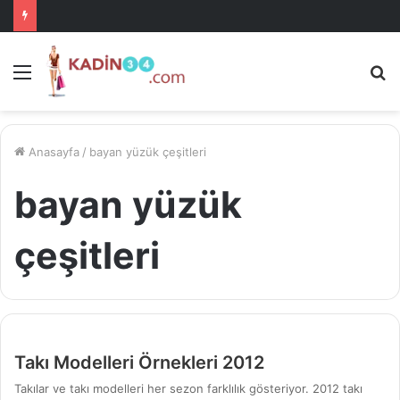
Menü
A
is
ke
ya
Anasayfa
/
bayan yüzük çeşitleri
bayan yüzük
çeşitleri
Takı Modelleri Örnekleri 2012
Takılar ve takı modelleri her sezon farklılık gösteriyor. 2012 takı