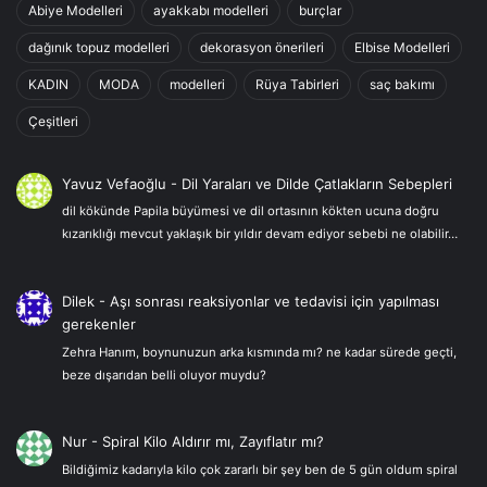
Abiye Modelleri
ayakkabı modelleri
burçlar
dağınık topuz modelleri
dekorasyon önerileri
Elbise Modelleri
KADIN
MODA
modelleri
Rüya Tabirleri
saç bakımı
Çeşitleri
Yavuz Vefaoğlu
-
Dil Yaraları ve Dilde Çatlakların Sebepleri
dil kökünde Papila büyümesi ve dil ortasının kökten ucuna doğru
kızarıklığı mevcut yaklaşık bir yıldır devam ediyor sebebi ne olabilir…
Dilek
-
Aşı sonrası reaksiyonlar ve tedavisi için yapılması
gerekenler
Zehra Hanım, boynunuzun arka kısmında mı? ne kadar sürede geçti,
beze dışarıdan belli oluyor muydu?
Nur
-
Spiral Kilo Aldırır mı, Zayıflatır mı?
Bildiğimiz kadarıyla kilo çok zararlı bir şey ben de 5 gün oldum spiral