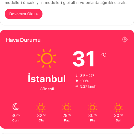
modelleri önceki yılın modelleri gibi altın ve pırlanta ağırlıklı olarak…
Devamını Oku »
Hava Durumu
31
℃
İstanbul
31º - 27º
100%
5.27 km/h
Güneşli
30
32
29
30
30
℃
℃
℃
℃
℃
Cum
Cts
Paz
Pts
Sal