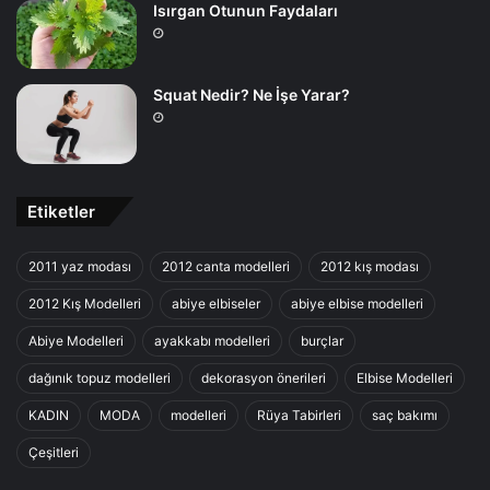
Isırgan Otunun Faydaları
Squat Nedir? Ne İşe Yarar?
Etiketler
2011 yaz modası
2012 canta modelleri
2012 kış modası
2012 Kış Modelleri
abiye elbiseler
abiye elbise modelleri
Abiye Modelleri
ayakkabı modelleri
burçlar
dağınık topuz modelleri
dekorasyon önerileri
Elbise Modelleri
KADIN
MODA
modelleri
Rüya Tabirleri
saç bakımı
Çeşitleri