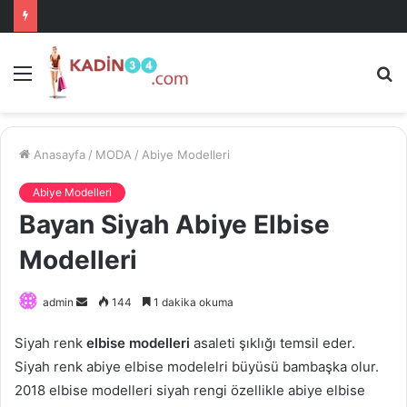
Menü
A
is
ke
ya
Anasayfa
/
MODA
/
Abiye Modelleri
Abiye Modelleri
Bayan Siyah Abiye Elbise
Modelleri
Bir
admin
144
1 dakika okuma
e-
Siyah renk
elbise modelleri
asaleti şıklığı temsil eder.
posta
Siyah renk abiye elbise modelelri büyüsü bambaşka olur.
göndermek
2018 elbise modelleri siyah rengi özellikle abiye elbise