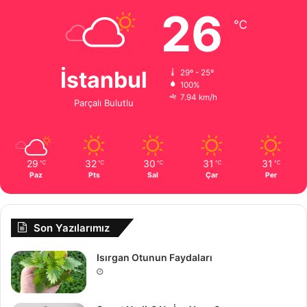
26
℃
İstanbul
29º - 25º
100%
7.94 km/h
Parçalı Bulutlu
29
32
30
31
31
℃
℃
℃
℃
℃
Paz
Pts
Sal
Çar
Per
Son Yazılarımız
Isırgan Otunun Faydaları